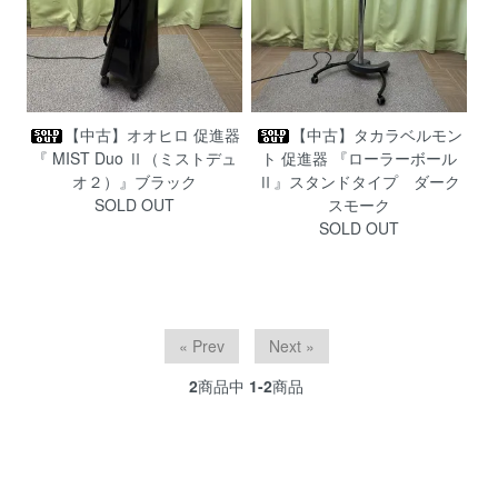
【中古】オオヒロ 促進器
【中古】タカラベルモン
『 MIST Duo Ⅱ（ミストデュ
ト 促進器 『ローラーボール
オ２）』ブラック
Ⅱ』スタンドタイプ ダーク
SOLD OUT
スモーク
SOLD OUT
« Prev
Next »
2
商品中
1-2
商品