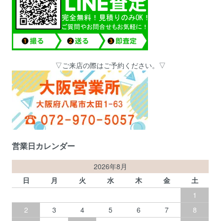
▽ご来店の際はご予約ください。▽
営業日カレンダー
2026年8月
日
月
火
水
木
金
土
1
2
3
4
5
6
7
8