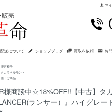
マイ
・配送について
ショップブログ
買取を依頼
お
理容椅子
タカラベルモント
値下げ商品
R様商談中☆18%OFF!!【中古】
LANCER(ランサー）』ハイグレ