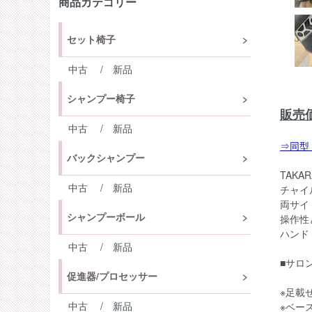
商品カテゴリー
セット椅子
中古
/
新品
シャンプー椅子
販売価
中古
/
新品
⇒同型
バックシャンプー
TAK
中古
/
新品
チャイ
両サイ
シャンプーボール
操作性
ハンド
中古
/
新品
■サロ
促進器/プロセッサー
※足載
中古
/
新品
※ベー