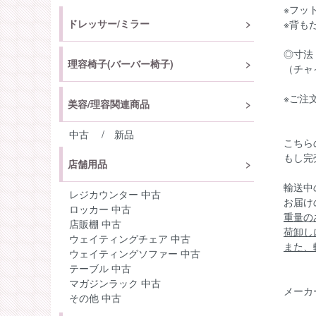
※フッ
ドレッサー/ミラー
※背も
◎寸法：
理容椅子(バーバー椅子)
（チャ
※ご注
美容/理容関連商品
中古
/
新品
こちら
もし完
店舗用品
輸送中
レジカウンター 中古
お届け
ロッカー 中古
重量の
店販棚 中古
荷卸し
ウェイティングチェア 中古
また、
ウェイティングソファー 中古
テーブル 中古
マガジンラック 中古
メーカ
その他 中古