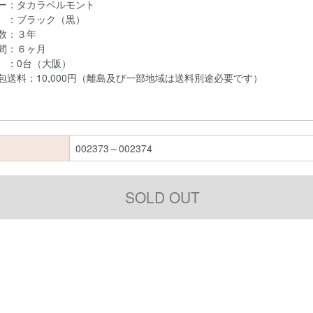
ー：タカラベルモント
 ：ブラック（黒）
数：３年
間：６ヶ月
：0台（大阪）
包送料：10,000円（離島及び一部地域は送料別途必要です）
002373～002374