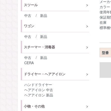
メーカ
スツール
カラー
使用年
中古
/
新品
保証期
在庫 
ワゴン
標準梱
中古
/
新品
スチーマー・消毒器
型番
中古
/
新品
CERA
ドライヤー・ヘアアイロン
ハンドドライヤー
ヘアアイロン 中古
ヘアアイロン 新品
小物・その他