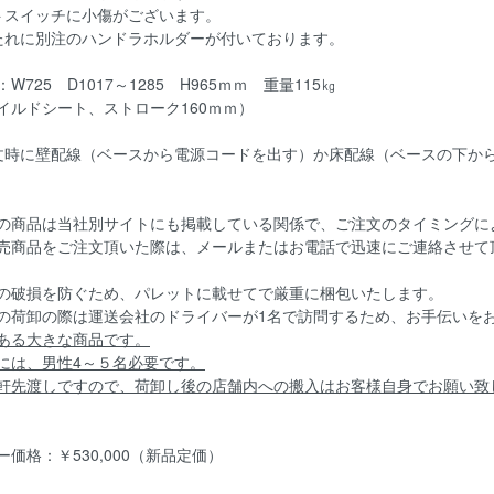
トスイッチに小傷がございます。
たれに別注のハンドラホルダーが付いております。
W725 D1017～1285 H965ｍｍ 重量115㎏
イルドシート、ストローク160ｍｍ）
文時に壁配線（ベースから電源コードを出す）か床配線（ベースの下か
の商品は当社別サイトにも掲載している関係で、ご注文のタイミングに
売商品をご注文頂いた際は、メールまたはお電話で迅速にご連絡させて
の破損を防ぐため、パレットに載せてで厳重に梱包いたします。
の荷卸の際は運送会社のドライバーが1名で訪問するため、お手伝いを
ある大きな商品です。
には、男性4～５名必要です。
軒先渡しですので、荷卸し後の店舗内への搬入はお客様自身でお願い致
ー価格：￥530,000（新品定価）