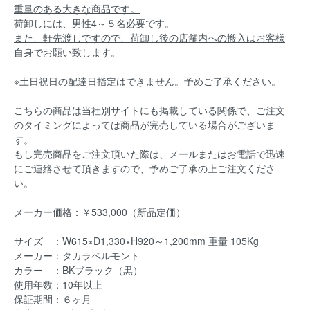
重量のある大きな商品です。
荷卸しには、男性4～５名必要です。
また、軒先渡しですので、荷卸し後の店舗内への搬入はお客様
自身でお願い致します。
※土日祝日の配達日指定はできません。予めご了承ください。
こちらの商品は当社別サイトにも掲載している関係で、ご注文
のタイミングによっては商品が完売している場合がございま
す。
もし完売商品をご注文頂いた際は、メールまたはお電話で迅速
にご連絡させて頂きますので、予めご了承の上ご注文くださ
い。
メーカー価格：￥533,000（新品定価）
サイズ ：W615×D1,330×H920～1,200mm 重量 105Kg
メーカー：タカラベルモント
カラー ：BKブラック（黒）
使用年数：10年以上
保証期間：６ヶ月