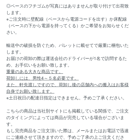
◎ベースのフチゴムが写真にはありませんが取り付けて出荷致
します。
※ご注文時に壁配線（ベースから電源コードを出す）か床配線
（ベースの下から電源を持ってくる）かご希望をお知らせくだ
さい。
輸送中の破損を防ぐため、パレットに載せてで厳重に梱包いた
します。
お届けの荷卸の際は運送会社のドライバーが1名で訪問するた
め、お手伝いをお願い致します。
重量のある大きな商品です。
荷卸しには、男性4～５名必要です。
また、軒先渡しですので、荷卸し後の店舗内への搬入はお客様
自身でお願い致します。
※土日祝日の配達日指定はできません。予めご了承ください。
こちらの商品は当社別サイトにも掲載している関係で、ご注文
のタイミングによっては商品が完売している場合がございま
す。
もし完売商品をご注文頂いた際は、メールまたはお電話で迅速
にご連絡させて頂きますので、予めご了承の上ご注文くださ