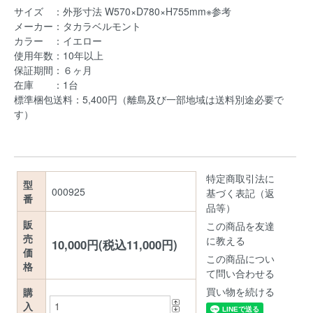
サイズ ：外形寸法 W570×D780×H755mm※参考
メーカー：タカラベルモント
カラー ：イエロー
使用年数：10年以上
保証期間：６ヶ月
在庫 ：1台
標準梱包送料：5,400円（離島及び一部地域は送料別途必要で
す）
特定商取引法に
型
000925
基づく表記（返
番
品等）
販
この商品を友達
売
に教える
10,000円(税込11,000円)
価
この商品につい
格
て問い合わせる
買い物を続ける
購
入