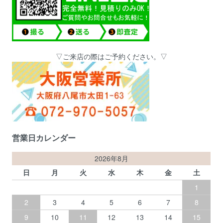
▽ご来店の際はご予約ください。▽
営業日カレンダー
2026年8月
日
月
火
水
木
金
土
1
2
3
4
5
6
7
8
9
10
11
12
13
14
15