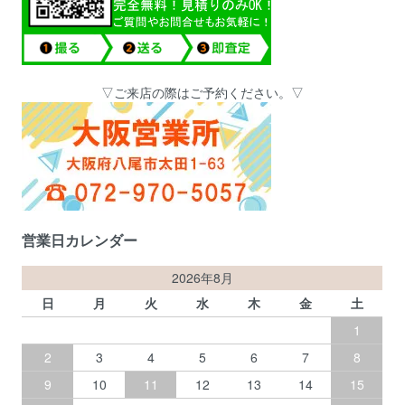
▽ご来店の際はご予約ください。▽
営業日カレンダー
2026年8月
日
月
火
水
木
金
土
1
2
3
4
5
6
7
8
9
10
11
12
13
14
15